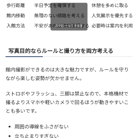
歩行距離
半日予定を確保する
休憩を多めに取る
館内移動
無理のない順路を考える
人気展示を優先する
入館方法
不安があれば事前確認する
必要時は案内を利用す
スクロールできます
写真目的ならルールと撮り方を両方考える
館内撮影ができるのは大きな魅力ですが、ルールを守り
ながら楽しむ姿勢が欠かせません。
ストロボやフラッシュ、三脚は禁止なので、本格機材で
撮るよりスマホや軽いカメラで回るほうが動きやすいこ
とも多いです。
周囲の導線をふさがない
立ち止まりすぎない