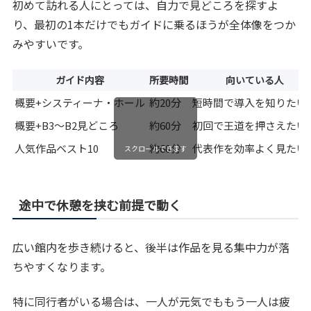
初めて訪れる人にとっては、自力で見どころを探すよ
り、最初の1本だけでもガイドに乗るほうが全体像をつか
みやすいです。
ガイド内容
所要時間
向いている人
概要+システィーナ・ホール
約20分
短時間で導入を知りたい
概要+B3〜B2見どころ
約60分
初回で王道を押さえたい
人気作品ベスト10
約60分
代表作を効率よく見たい
スクロールできます
途中で休憩を挟む前提で動く
広い館内を歩き続けると、後半は作品を見る集中力が落
ちやすくなります。
特に同行者がいる場合は、一人が元気でももう一人は疲