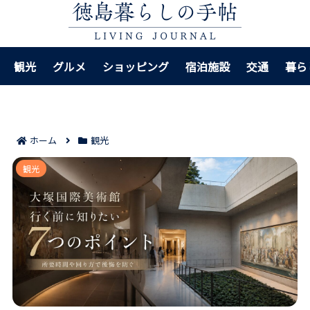
観光
グルメ
ショッピング
宿泊施設
交通
暮ら
ホーム
観光
大塚国際美術館 行く前に知りたい7つのポイント｜所要
観光
時間や回り方で後悔を防ぐ