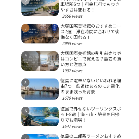
車場所6つ｜料金無料でも歩き
やすさは変わる！
3656 views
大塚国際美術館のおすすめコー
ス7選｜滞在時間に合わせて後
悔なく回れる！
2955 views
大塚国際美術館の割引前売り券
はコンビニで買える？最安の買
い方と注意点
1997 views
徳島に電車がないといわれる理
由7つ｜鉄道はあるのに非電化
のまま残った背景
1679 views
徳島で外せないツーリングスポ
ット8選｜海・山・絶景を日帰
りでも満喫！
1647 views
徳島の二郎系ラーメンおすすめ