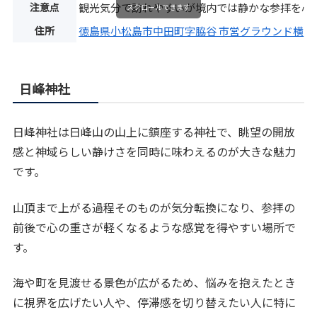
注意点
観光気分で訪れやすいが境内では静かな参拝を心
スクロールできます
住所
徳島県小松島市中田町字脇谷 市営グラウンド横
日峰神社
日峰神社は日峰山の山上に鎮座する神社で、眺望の開放
感と神域らしい静けさを同時に味わえるのが大きな魅力
です。
山頂まで上がる過程そのものが気分転換になり、参拝の
前後で心の重さが軽くなるような感覚を得やすい場所で
す。
海や町を見渡せる景色が広がるため、悩みを抱えたとき
に視界を広げたい人や、停滞感を切り替えたい人に特に