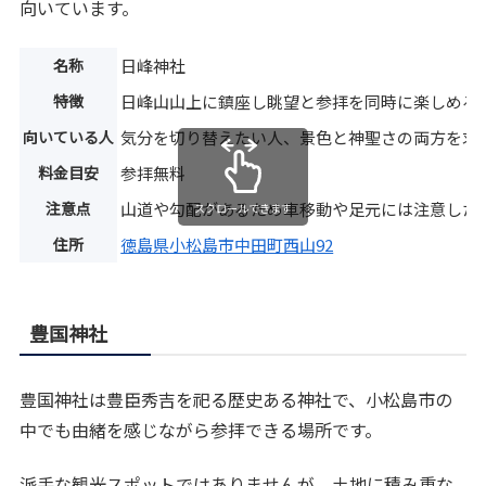
向いています。
名称
日峰神社
特徴
日峰山山上に鎮座し眺望と参拝を同時に楽しめる
向いている人
気分を切り替えたい人、景色と神聖さの両方を求
料金目安
参拝無料
注意点
山道や勾配があるため車移動や足元には注意した
スクロールできます
住所
徳島県小松島市中田町西山92
豊国神社
豊国神社は豊臣秀吉を祀る歴史ある神社で、小松島市の
中でも由緒を感じながら参拝できる場所です。
派手な観光スポットではありませんが、土地に積み重な