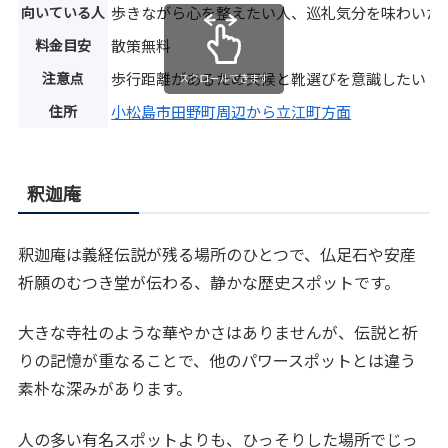
向いている人
歩きながら心を整えたい人、巡礼気分を味わいた
料金目安
散策無料
注意点
歩行距離があるため天候と靴選びを意識したい
スクロールできます
住所
小松島市田野町周辺から立江町方面
釈迦庵
釈迦庵は義経伝説が残る場所のひとつで、仏足石や安産
祈願のむつき堂が伝わる、静かな歴史スポットです。
大きな寺社のような華やかさはありませんが、伝説と祈
りの記憶が重なることで、他のパワースポットとは違う
素朴な深みがあります。
人の多い有名スポットよりも、ひっそりした場所でじっ