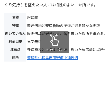
くり気持ちを整えたい人には相性のよい一か所です。
名称
釈迦庵
特徴
義経伝説と安産祈願の記憶が残る静かな史跡
向いている人
歴史伝承が好きな人、落ち着いた場所を求める人
料金目安
見学無料
注意点
寺院施設というより史跡に近いため事前に場所を
スクロールできます
住所
徳島県小松島市田野町中須周辺