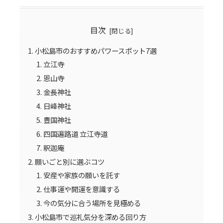
目次
小松島市のおすすめパワースポット7選
立江寺
恩山寺
金長神社
日峰神社
豊国神社
四国遍路道 立江寺道
釈迦庵
願いごと別に選ぶコツ
安産や家族の願いを託す
仕事運や開運を意識する
今の気分に合う場所を見極める
小松島市で巡礼気分を深める回り方