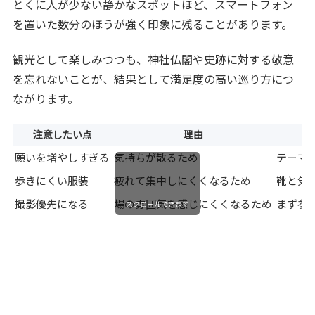
とくに人が少ない静かなスポットほど、スマートフォン
を置いた数分のほうが強く印象に残ることがあります。
観光として楽しみつつも、神社仏閣や史跡に対する敬意
を忘れないことが、結果として満足度の高い巡り方につ
ながります。
注意したい点
理由
願いを増やしすぎる
気持ちが散るため
テーマ
歩きにくい服装
疲れて集中しにくくなるため
靴と気
撮影優先になる
場の雰囲気を感じにくくなるため
まず参
スクロールできます