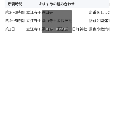
所要時間
おすすめの組み合わせ
向
約2〜3時間
立江寺＋恩山寺
定番をしっか
約4〜5時間
立江寺＋恩山寺＋金長神社
祈願と開運を
約1日
立江寺＋恩山寺＋遍路道＋日峰神社
景色や散策も
スクロールできます