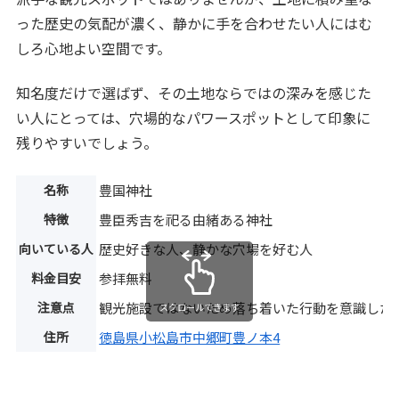
った歴史の気配が濃く、静かに手を合わせたい人にはむ
しろ心地よい空間です。
知名度だけで選ばず、その土地ならではの深みを感じた
い人にとっては、穴場的なパワースポットとして印象に
残りやすいでしょう。
名称
豊国神社
特徴
豊臣秀吉を祀る由緒ある神社
向いている人
歴史好きな人、静かな穴場を好む人
料金目安
参拝無料
注意点
観光施設ではないため落ち着いた行動を意識した
スクロールできます
住所
徳島県小松島市中郷町豊ノ本4