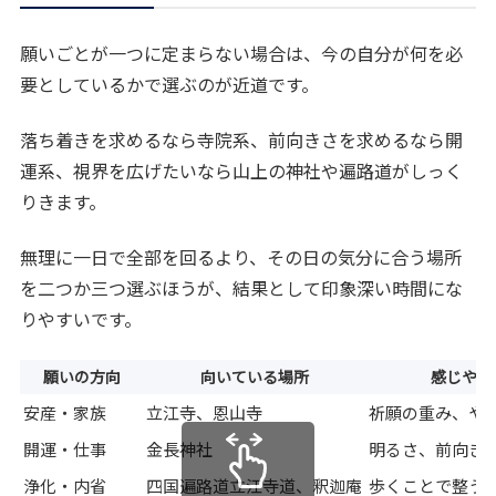
願いごとが一つに定まらない場合は、今の自分が何を必
要としているかで選ぶのが近道です。
落ち着きを求めるなら寺院系、前向きさを求めるなら開
運系、視界を広げたいなら山上の神社や遍路道がしっく
りきます。
無理に一日で全部を回るより、その日の気分に合う場所
を二つか三つ選ぶほうが、結果として印象深い時間にな
りやすいです。
願いの方向
向いている場所
感じやす
安産・家族
立江寺、恩山寺
祈願の重み、や
開運・仕事
金長神社
明るさ、前向き
浄化・内省
四国遍路道立江寺道、釈迦庵
歩くことで整う