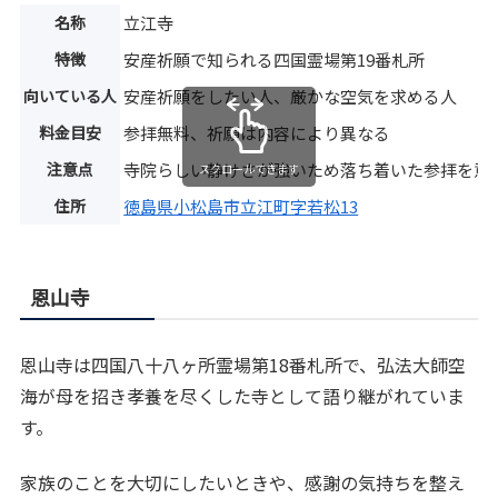
名称
立江寺
特徴
安産祈願で知られる四国霊場第19番札所
向いている人
安産祈願をしたい人、厳かな空気を求める人
料金目安
参拝無料、祈願は内容により異なる
注意点
寺院らしい静けさが強いため落ち着いた参拝を意
スクロールできます
住所
徳島県小松島市立江町字若松13
恩山寺
恩山寺は四国八十八ヶ所霊場第18番札所で、弘法大師空
海が母を招き孝養を尽くした寺として語り継がれていま
す。
家族のことを大切にしたいときや、感謝の気持ちを整え