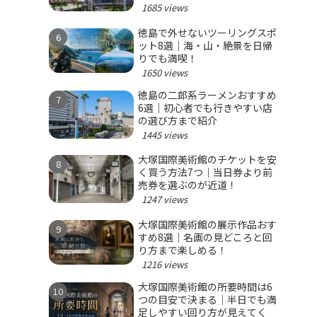
1685 views
徳島で外せないツーリングスポ
ット8選｜海・山・絶景を日帰
りでも満喫！
1650 views
徳島の二郎系ラーメンおすすめ
6選｜初心者でも行きやすい店
の選び方まで紹介
1445 views
大塚国際美術館のチケットを安
く買う方法7つ｜当日券より前
売券を選ぶのが近道！
1247 views
大塚国際美術館の展示作品おす
すめ8選｜名画の見どころと回
り方まで楽しめる！
1216 views
大塚国際美術館の所要時間は6
つの目安で決まる｜半日でも満
足しやすい回り方が見えてく