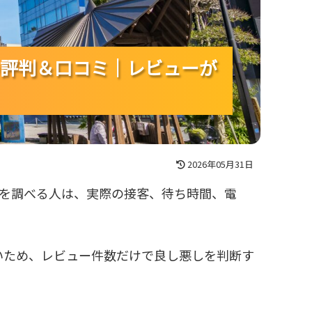
評判＆口コミ｜レビューが
評判＆口コミ｜レビューが
評判＆口コミ｜レビューが
2026年05月31日
ーを調べる人は、実際の接客、待ち時間、電
いため、レビュー件数だけで良し悪しを判断す