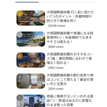
大塚国際美術館 行く前に知りた
い7つのポイント｜所要時間や
回り方で後悔を防ぐ
10144 views
大塚国際美術館で候補になる駐
車場所6つ｜料金無料でも歩き
やすさは変わる！
3668 views
大塚国際美術館のおすすめコー
ス7選｜滞在時間に合わせて後
悔なく回れる！
2962 views
大塚国際美術館の割引前売り券
はコンビニで買える？最安の買
い方と注意点
2004 views
徳島に電車がないといわれる理
由7つ｜鉄道はあるのに非電化
のまま残った背景