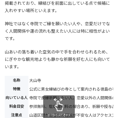
掲載されており、縁結びを前面に出している点で候補に
入れやすい場所といえます。
神社ではなく寺院でご縁を願いたい人や、恋愛だけでな
く人間関係や運の流れも整えたい人には特に相性がよい
です。
山あいの落ち着いた空気の中で手を合わせられるため、
にぎやかな観光地よりも静かな祈願を好む人にも向いて
います。
名称
大山寺
特徴
公式に男女縁結びの寺として案内される徳島の有
向いている人
寺院で良縁祈願したい人、恋愛以外の人間関係の
料金目安
参拝無料、駐車場有料の場合あり、祈願や授与品
注意点
山道区間があるため運転が不安な人はアクセス方
スクロールできます