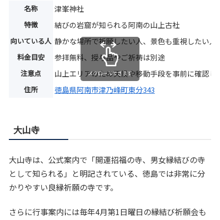
名称
津峯神社
特徴
結びの岩窟が知られる阿南の山上古社
向いている人
静かな場所で祈願したい人、景色も重視したい人
料金目安
参拝無料、授与品やご祈祷は別途
注意点
山上エリアのため天候や移動手段を事前に確認し
スクロールできます
住所
徳島県阿南市津乃峰町東分343
大山寺
大山寺は、公式案内で「開運招福の寺、男女縁結びの寺
として知られる」と明記されている、徳島では非常に分
かりやすい良縁祈願の寺です。
さらに行事案内には毎年4月第1日曜日の縁結び祈願会も