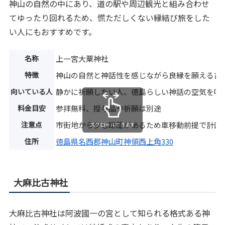
神山の自然の中にあり、道の駅や周辺観光と組み合わせ
てゆったり回れるため、慌ただしくない縁結び旅をした
い人にもおすすめです。
名称
上一宮大粟神社
特徴
神山の自然と神話性を感じながら良縁を願える古
向いている人
静かに祈願したい人、徳島らしい神話の空気を味
料金目安
参拝無料、授与品や祈願は別途
注意点
市街地から少し距離があるため車移動前提で計画
スクロールできます
住所
徳島県名西郡神山町神領西上角330
大麻比古神社
大麻比古神社は阿波國一の宮として知られる格式ある神