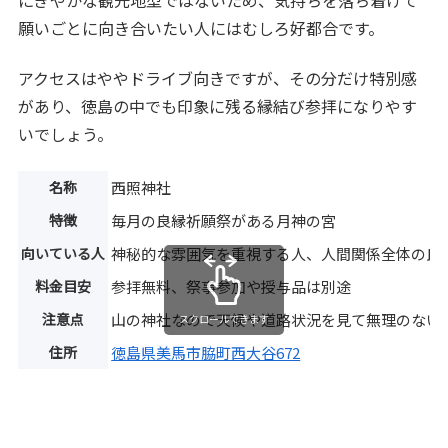
願いごとに向き合いたい人にはむしろ好都合です。
アクセスはややドライブ向きですが、その分だけ特別感
があり、徳島の中でも印象に残る縁結び参拝になりやす
いでしょう。
名称
西照神社
特徴
毎月の良縁祈願祭がある月神の宮
向いている人
神秘的な雰囲気を重視する人、人間関係全体の良
料金目安
参拝無料、祭事参加や授与品は別途
注意点
山の神社なので天候や道路状況を見て無理のない
スクロールできます
住所
徳島県美馬市脇町西大谷672