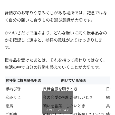
縁結びのお守りや恋みくじがある場所では、記念ではな
く自分の願いに合うものを選ぶ意識が大切です。
かわいさだけで選ぶより、どんな願いに向く授与品なの
かを確認して選ぶと、参拝の意味がよりはっきりしま
す。
授与品を受けたあとは、それを持って終わりではなく、
生活の中で自分の行動も整えていくことが大切です。
参拝後に持ち帰るもの
向いている場面
縁結び守
良縁全般を願うとき
日常
恋みくじ
今の恋愛の指針が欲しいとき
結果
絵馬
願いを言葉にしたいとき
具体
スクロールできます
ご祈祷
節目としてしっかり祈願したいとき
特別