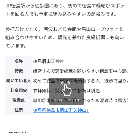
JR徳島駅から徒歩圏にあり、初めて徳島で縁結びスポッ
トを回る人でも予定に組み込みやすいのが強みです。
参拝だけでなく、阿波おどり会館や眉山ロープウェイと
組み合わせやすいため、観光を兼ねた良縁祈願にも向い
ています。
名称
徳島眉山天神社
特徴
姫宮さんで恋愛成就を願いやすい徳島市中心部の
向いている人
初めて徳島で縁結び祈願をする人、徒歩で回りた
料金目安
参拝無料、授与品やご祈祷は別途
注意点
専用駐車場は台数が限られるため混雑時は周辺駐
スクロールできます
住所
徳島県徳島市眉山町天神山1