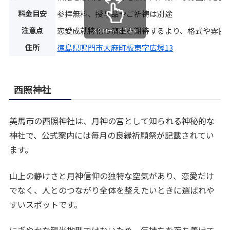
料金目安
参拝無料、授与品やご祈祷は別途
注意点
恋愛成就特化の演出を期待するより、格式や雰囲
スクロールできます
住所
徳島県鳴門市大麻町板東字広塚13
西照神社
美馬市の西照神社は、月神の宮として知られる神秘的な
神社で、公式案内には毎月の良縁祈願祭が記載されてい
ます。
山上の静けさと月神信仰の独特な空気があり、恋愛だけ
でなく、人とのつながり全体を整えたいときに選ばれや
すいスポットです。
にぎやかな観光地型ではないため、気持ちを落ち着けて